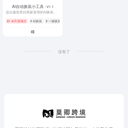
AI自动换装小工具
- V1.1
适合服装类目商家使用的AI换装工具，加入官方全身模型，效果更好，4G显存就能跑，任意人物换任意衣服，不用搭建环境，解压即用！
AI开源项目
# AI换装
# 一键换装
# 服装
没有了