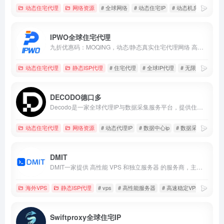
动态住宅代理
网络资源
# 全球网络
# 动态住宅IP
# 动态机房IP
IPWO全球住宅代理
九折优惠码：MOQING，动态/静态真实住宅代理网络 高纯净静态IP原生IP
动态住宅代理
静态ISP代理
# 住宅代理
# 全球IP代理
# 无限并发
DECODO德口多
Decodo是一家全球代理IP与数据采集服务平台，提供住宅、移动及数据中心代理与自动化抓取工具。
动态住宅代理
网络资源
# 动态代理IP
# 数据中心ip
# 数据采集
DMIT
DMIT一家提供 高性能 VPS 和独立服务器 的服务商，主要面向亚太地区和全球用户。它以高带宽、低延迟、强劲性能而受到海外加速、跨境业务、建站、游戏托管等用户的青睐。
海外VPS
静态ISP代理
# vps
# 高性能服务器
# 高速稳定VPS
Swiftproxy全球住宅IP