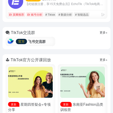
【此链接注册，享15天免费会员】EchoTik（TikTok电商数据助手）致力于帮助卖家和电商创作者，通过数据实现智能选品、达人分析、直播间分析。
莫卿推荐
账号分析
# Tiktok
# 数据分析
# 智能选品
TikTok交流群
更多+
飞书交流群
官方
TikTok官方公开课回放
更多+
星期四答疑会+专项
东南亚Fashion品类
更新
更新
分享
训练营