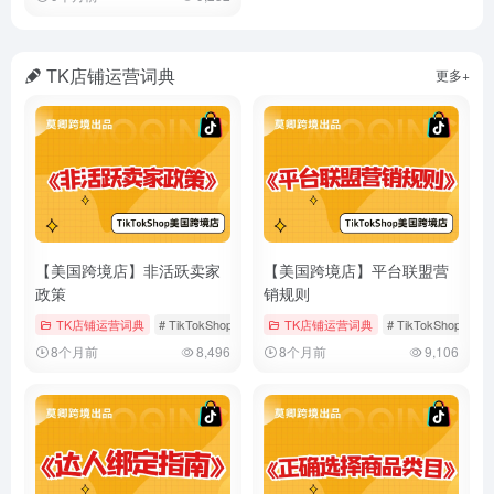
TK店铺运营词典
更多+
【美国跨境店】非活跃卖家
【美国跨境店】平台联盟营
政策
销规则
TK店铺运营词典
# TikTokShop
# 假期模式
TK店铺运营词典
# 店铺运营
# TikTokShop
#
8个月前
8,496
8个月前
9,106