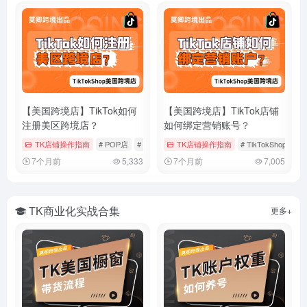
【美国跨境店】TikTok如何
【美国跨境店】TikTok店铺
注册美区跨境店？
如何绑定营销账号？
TK店铺操作指南
# POP店
# TikTokShop
TK店铺操作指南
# 入驻流程
# TikTokShop
#
7个月前
5,333
7个月前
7,005
TK商业化实战合集
更多+