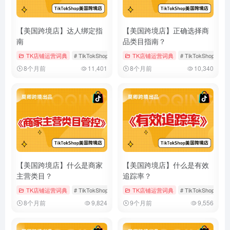
【美国跨境店】达人绑定指
【美国跨境店】正确选择商
南
品类目指南？
TK店铺运营词典
# TikTokShop
# 官方达人账号
TK店铺运营词典
# 渠道经营账号
# TikTokShop
#
8个月前
11,401
8个月前
10,340
【美国跨境店】什么是商家
【美国跨境店】什么是有效
主营类目？
追踪率？
TK店铺运营词典
# TikTokShop
# 主营类目
TK店铺运营词典
# 多主营类目
# TikTokShop
#
8个月前
9,824
9个月前
9,556