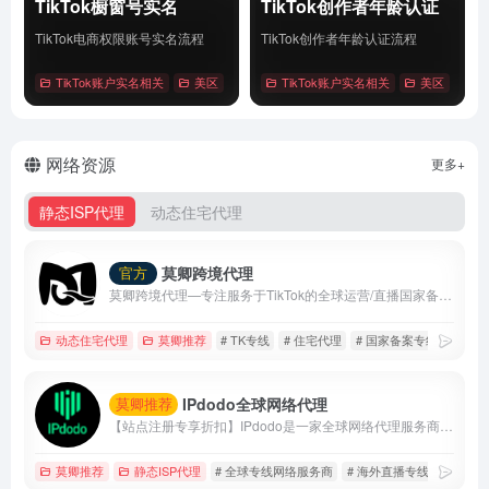
TikTok橱窗号实名
TikTok创作者年龄认证
TikTok电商权限账号实名流程
TikTok创作者年龄认证流程
TikTok账户实名相关
美区
# Tiktok
TikTok账户实名相关
# 橱窗号实名
# 账户实名
美区
# Tik
详情
详情
网络资源
更多+
静态ISP代理
动态住宅代理
莫卿跨境代理
官方
莫卿跨境代理—专注服务于TikTok的全球运营/直播国家备案线路
动态住宅代理
莫卿推荐
# TK专线
# 住宅代理
# 国家备案专线
IPdodo全球网络代理
莫卿推荐
【站点注册专享折扣】IPdodo是一家全球网络代理服务商，品牌主营产品包括tiktok直播专线、静态住宅/数据中心代理、动态住宅/数据中心代理。目前，已为1000+个人及企业用户提供全场景、全设备跨境网络专业解决方案。
莫卿推荐
静态ISP代理
# 全球专线网络服务商
# 海外直播专线
# 静态i