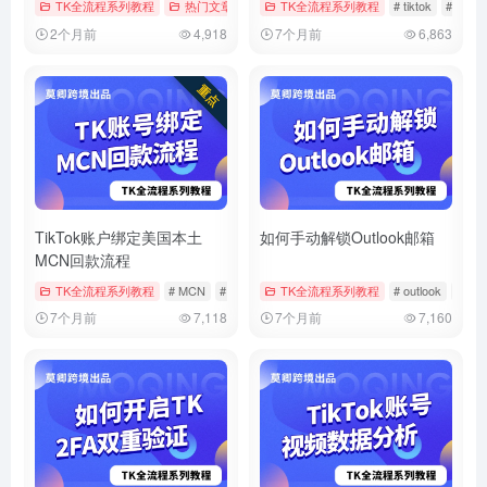
TK全流程系列教程
热门文章
# tiktok
TK全流程系列教程
# 实名
# 实名认证
# tiktok
# 中视
2个月前
4,918
7个月前
6,863
TikTok账户绑定美国本土
如何手动解锁Outlook邮箱
MCN回款流程
TK全流程系列教程
# MCN
# tiktok
# 回款
TK全流程系列教程
# outlook
# 微
7个月前
7,118
7个月前
7,160