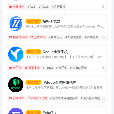
莫卿推荐
# ADS
# Tiktok
# 广告投放
站斧浏览器
莫卿推荐
Tiktok运营店铺首选，站斧浏览器专注解决Amazon、Wish、eBay、Shopee、Lazada等跨境电商账号安全管理问题。为电商卖家提供专业的店铺安全提速运营方案，支持定制化提供服务,利用专业技术团队让跨境更安全高效。
指纹浏览器
莫卿推荐
# 店铺运营
# 指纹浏览器
# 跨境电商
GeeLark云手机
莫卿推荐
【充值85折 优惠码：moqing】 【注册即免费试用】 GeeLark云手机支持单个账户建立建立多台手机，并且支持多窗口同步操作、直播、AI视频编辑、TikTok自动化等等
云手机
莫卿推荐
# Tiktok
# 云手机
# 多窗口同步
IPdodo全球网络代理
莫卿推荐
【站点注册专享折扣】IPdodo是一家全球网络代理服务商，品牌主营产品包括tiktok直播专线、静态住宅/数据中心代理、动态住宅/数据中心代理。目前，已为1000+个人及企业用户提供全场景、全设备跨境网络专业解决方案。
莫卿推荐
静态ISP代理
# 全球专线网络服务商
# 海外直播专线
# 静态i
EchoTik
莫卿推荐