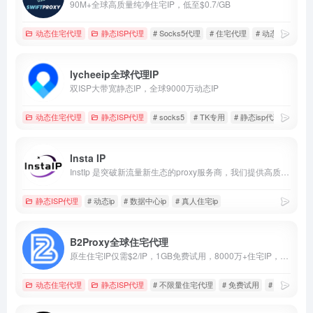
90M+全球高质量纯净住宅IP，低至$0.7/GB
动态住宅代理
静态ISP代理
# Socks5代理
# 住宅代理
# 动态IP代理
lycheeip全球代理IP
双ISP大带宽静态IP，全球9000万动态IP
动态住宅代理
静态ISP代理
# socks5
# TK专用
# 静态isp代理
Insta IP
InstIp 是突破新流量新生态的proxy服务商，我们提供高质量低价格的静态住宅 IP 和动态代理、tk直播专线vps确保账号安全、稳定运营。我们适用于社媒矩阵、账号养号、涨粉引流等多种场景，助力跨境商家拓展全球市场。
静态ISP代理
# 动态ip
# 数据中心ip
# 真人住宅ip
B2Proxy全球住宅代理
原生住宅IP仅需$2/IP，1GB免费试用，8000万+住宅IP，住宅代理首购5GB仅$8+100%全额返还！不限量仅$10/小时！
动态住宅代理
静态ISP代理
# 不限量住宅代理
# 免费试用
# 首单全返