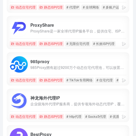
动态住宅代理
静态ISP代理
# 代理IP
# 全球网络
# 多账户运营
ProxyShare
ProxyShare是一家全球代理IP服务平台，提供住宅、ISP及数据中心代理，适用于数据采集、市场研究和跨境业务。
动态住宅代理
静态ISP代理
# 无限住宅代理
# 长效ISP代理
985prxoy
985Proxy拥有超过9200万个动态住宅代理池，可以放置在您选择的任何国家、州、省、市和运营商，以及超过2000万个高稳定性和速度的原生静态住宅。该产品可用于店群运营、账号经营，SEO/AS0优化、模拟应用、游戏工作、业务测量、营销推广和其他需求场景
动态住宅代理
静态ISP代理
# TikTok专用网络
# 住宅代理
# 全球http代
神龙海外代理IP
企业级海外代理IP服务商，提供专项海外动态代理IP，覆盖全球200+地区9000万IP，价格低至￥6.4/GB起，注册即送1G动态流量~
动态住宅代理
静态ISP代理
# http代理
# Socks5代理
# 优质IP资源
BestProxy