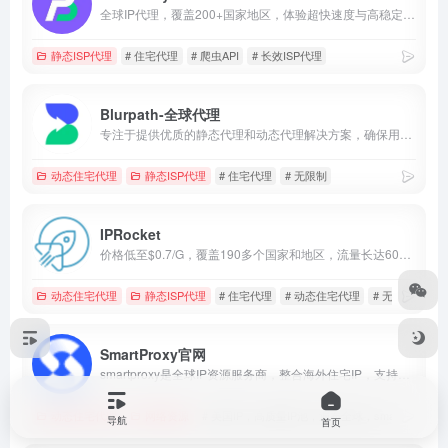
全球IP代理，覆盖200+国家地区，体验超快速度与高稳定性。
静态ISP代理
# 住宅代理
# 爬虫API
# 长效ISP代理
Blurpath-全球代理
专注于提供优质的静态代理和动态代理解决方案，确保用户享受到高速、稳定的网络连接体验。无论是需要长期固定IP地址进行稳定数据访问的用户，还是频繁更换IP以规避限制的数据采集和网络安全测试用户，我们的服务都能满足您的需求，保障连接的可靠性和安全性。
动态住宅代理
静态ISP代理
# 住宅代理
# 无限制
IPRocket
价格低至$0.7/G，覆盖190多个国家和地区，流量长达60天有效期，双IP池满足不同需求，提供试用，购买前可以先体验，支持HTTP(S)和SOCKS5，专门的客户经理提供24/7客户支持，100%匿名的住宅代理，根据需求使用，无效IP不计费
动态住宅代理
静态ISP代理
# 住宅代理
# 动态住宅代理
# 无带宽限制
SmartProxy官网
smartproxy是全球IP资源服务商，整合海外住宅IP，支持HTTP/SOCKS5协议，自定义州/IP时效/城市，适用于数据采集、问卷调查、品牌保护、跨境电商等应用场景，价格便宜，可根据业务定制合适的解决方案。
动态住宅代理
网络资源
# 美国IP，高质量IP池，遍布全球，smartproxy
导航
首页