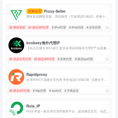
Proxy-Seller
莫卿推荐
拥有多国网络资源，强烈推荐（可按周进行购买）价格十分厚道。
网络资源
静态ISP代理
# IPv4代理
# IPv6代理
# 住宅代理
kookeey海外代理IP
【站点注册专享9.5折】提供全球高纯独享代理IP产品及服务，针对不同业务进行资源筛选，助力用户业务成功出海。
动态住宅代理
静态ISP代理
# 全球代理
# 静态isp代理
Rapidproxy
全球9000万顶级住宅代理 单价低至0.65$/GB · 流量永不过期 · 不限会话连接 · 支持HTTP(S)/SOCKS5 覆盖200+国家 · 平均响应 &lt;0.35秒 · 在线率99.9%
静态ISP代理
# http代理
# socks5
# 不限会话
Rola_IP
Rola-IP是一家全球代理IP服务平台，提供静态住宅、动态住宅、机房及移动代理，适用于数据采集、广告验证和跨区域访问。