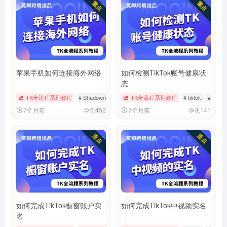
苹果手机如何连接海外网络
如何检测TikTok账号健康状
态
TK全流程系列教程
# Shadowrocket
# tiktok
TK全流程系列教程
# 小火箭
# tiktok
# 健康
7个月前
6,452
7个月前
8,141
如何完成TikTok橱窗账户实
如何完成TikTok中视频实名
名