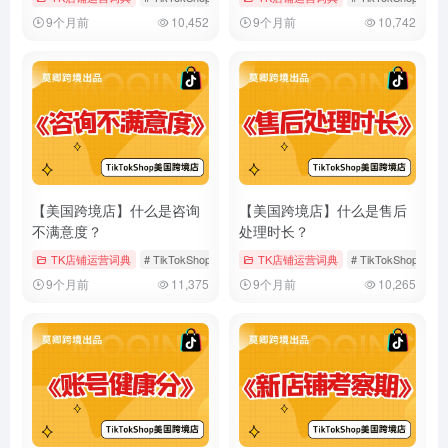
9个月前
10,452
9个月前
10,742
【美国跨境店】什么是咨询
【美国跨境店】什么是售后
不满意度？
处理时长？
TK店铺运营词典
# TikTokShop
# 咨询不满意度
TK店铺运营词典
# 售后服务
# TikTokShop
#
9个月前
11,375
9个月前
10,265