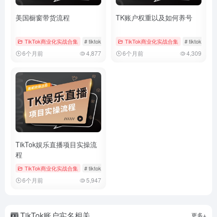
美国橱窗带货流程
TK账户权重以及如何养号
TikTok商业化实战合集
# tiktok
# 带货回款
TikTok商业化实战合集
# 带货流程
# tiktok
# 
6个月前
4,877
6个月前
4,309
TikTok娱乐直播项目实操流
程
TikTok商业化实战合集
# tiktok
# TikTok直播运营
# 娱乐直播
6个月前
5,947
TikTok账户实名相关
更多+