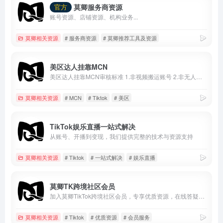
莫卿服务商资源
官方
账号资源、店铺资源、机构业务...
莫卿相关资源
# 服务商资源
# 莫卿推荐工具及资源
美区达人挂靠MCN
美区达人挂靠MCN审核标准 1.非视频搬运账号 2.非无人直播账号 3.粉丝达到1000并且已经开通电商权限 4.现有挂车视频3条 5.7天内正常发布作品
莫卿相关资源
# MCN
# Tiktok
# 美区
TikTok娱乐直播一站式解决
从账号、开播到变现，我们提供完整的技术与资源支持
莫卿相关资源
# Tiktok
# 一站式解决
# 娱乐直播
莫卿TK跨境社区会员
加入莫卿TikTok跨境社区会员，专享优质资源，在线答疑服务
莫卿相关资源
# Tiktok
# 优质资源
# 会员服务