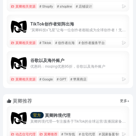
莫卿相关资源
# Shopify
# shopline
# 店铺设计
TikTok创作者矩阵出海
“莫卿科技x飞星”让每一位创作者都能成为全球创作者！无需考虑IP问题、账号关联问题、设备安全问题，通过创作者内容出海平台，快速发布作品，布局全球媒体。操作成本极低，已经收获了众多头部创作者的一致好评！
莫卿相关资源
# Tiktok
# 创作者出海
# 创作者服务平台
谷歌以及海外账户
优惠码：moqing优惠95折，谷歌以及海外账户
莫卿相关资源
# Google
# GPT
# 苹果商店
莫卿推荐
更多+
莫卿跨境代理
官方
莫卿跨境代理—专注服务于TikTok的全球运营/直播国家备案线路
动态住宅代理
莫卿推荐
# TK专线
# 住宅代理
# 国家备案专线