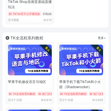
TikTok Shop东南亚基础直播
玩法
TikTok官方公开课回放
# Bookings & Vouchers
# tiktok
# 厨房用品
3周前
210
TK全流程系列教程
更多+
苹果手机修改语言与地区
苹果手机下载TikTok和小火
箭（Shadowrocket）
TK全流程系列教程
热门文章
# tiktok
TK全流程系列教程
# 修改地区
# 修改时区
热门文章
# 
2个月前
6,610
2个月前
5,635