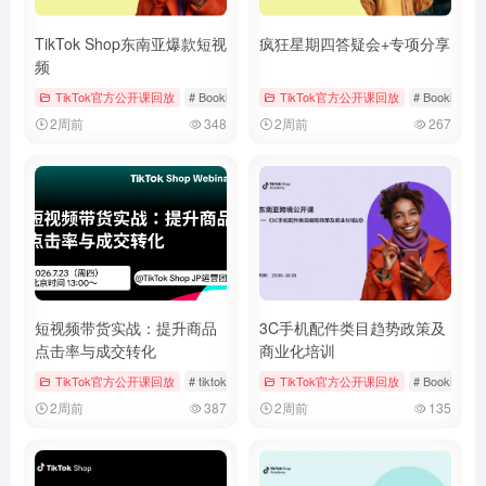
TikTok Shop东南亚爆款短视
疯狂星期四答疑会+专项分享
频
TikTok官方公开课回放
# Bookings & Vouchers
TikTok官方公开课回放
# tiktok
# 厨房用品
# Bookings &
2周前
348
2周前
267
短视频带货实战：提升商品
3C手机配件类目趋势政策及
点击率与成交转化
商业化培训
TikTok官方公开课回放
# tiktok
# 厨房用品
TikTok官方公开课回放
# 官方公开课回放
# Bookings &
2周前
387
2周前
135