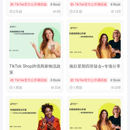
TikTok官方公开课回放
# Bookings & Vouchers
TikTok官方公开课回放
# tiktok
# 厨房用品
# Bookings &
2天前
65
2天前
100
TikTok Shop跨境商家物流政
疯狂星期四答疑会+专项分享
策
TikTok官方公开课回放
# Bookings & Vouchers
TikTok官方公开课回放
# tiktok
# 厨房用品
# Bookings &
1周前
334
1周前
206