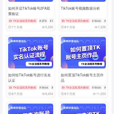
如何开启TikTok账号2FA双
TikTok账号视频数据分析
重验证
TK全流程系列教程
# 2FA
# tiktok
# 双重验证
TK全流程系列教程
# tiktok
# 数据
7个月前
5,350
8个月前
7,226
如何给TikTok账号进行实名
如何置顶TikTok账号主页作
认证
品
TK全流程系列教程
# tiktok
# 官方帐户实名
TK全流程系列教程
# 实名
# tiktok
# 作品
8个月前
9,454
8个月前
11,250