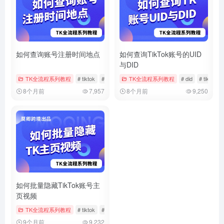
如何查询账号注册时间地点
如何查询TikTok账号的UID
与DID
TK全流程系列教程
# tiktok
# 注册时间
TK全流程系列教程
# 账号信息
# did
# tiktok
8个月前
7,957
8个月前
9,250
如何批量隐藏TikTok账号主
页视频
TK全流程系列教程
# tiktok
# 批量管理
# 批量隐藏
9个月前
9,232