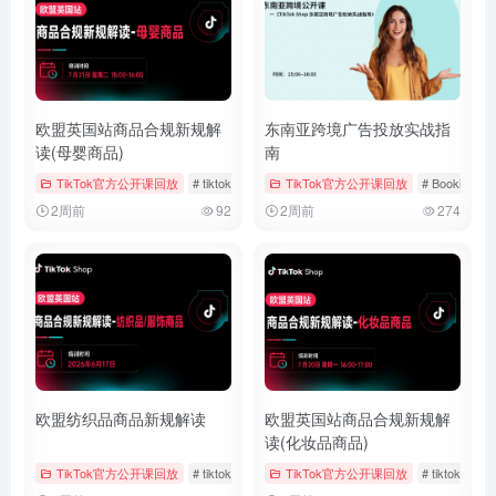
欧盟英国站商品合规新规解
东南亚跨境广告投放实战指
读(母婴商品)
南
TikTok官方公开课回放
# tiktok
# 官方公开课回放
TikTok官方公开课回放
# 母婴用品
# Bookings &
2周前
92
2周前
274
欧盟纺织品商品新规解读
欧盟英国站商品合规新规解
读(化妆品商品)
TikTok官方公开课回放
# tiktok
# 儿童时尚
TikTok官方公开课回放
# 女装与女士内衣
# tiktok
#