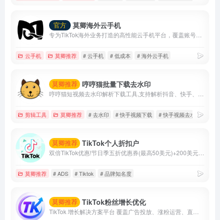
莫卿海外云手机
官方
专为TikTok海外业务打造的高性能云手机平台，覆盖账号运营、内容创作、直播带货与矩阵管理等核心场景。
云手机
莫卿推荐
# 云手机
# 低成本
# 海外云手机
哼哼猫批量下载去水印
莫卿推荐
哼哼猫短视频去水印解析下载工具,支持解析抖音、快手、火山、西瓜、小红书、美拍、淘宝、QQ看点等上百个平台的视频,提取出来的视频无水印,可以免费、快速、方便地将视频去水印保存到手机相册、电脑本地,除了单个视频提取,还支持一键批量去水印提取作者所有视频.
剪辑工具
莫卿推荐
# 去水印
# 快手视频下载
# 快手视频去水印
TikTok个人折扣户
莫卿推荐
双倍TikTok优惠!节日季五折优惠券(最高50美元)+200美元获得200美元/500美元获得500美元.....最高6000美元优惠券
莫卿推荐
# ADS
# Tiktok
# 品牌知名度
TikTok粉丝增长优化
莫卿推荐
TikTok 增长解决方案平台 覆盖广告投放、涨粉运营、直播互动、内容优化与智能数据分析， 帮助品牌快速提升曝光、流量与转化效率。