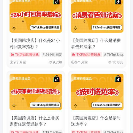
【美国跨境店】什么是24小
【美国跨境店】什么是消费
时回复率指标？
者告知法案？
TK店铺运营词典
# 24小时回复率
# TikTokShop
TK店铺运营词典
# 客户服务
# TikTokShop
#
9个月前
9,738
9个月前
10,083
【美国跨境店】什么是非买
【美国跨境店】什么是按时
家责任退货退款率？
送达率？
TK店铺运营词典
# TikTokShop
# 店铺运营
TK店铺运营词典
# 美国跨境店
# TikTokShop
#