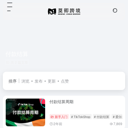
付款结算
共 2 篇文章
排序
浏览
发布
更新
点赞
付款结算周期
新手入门
# TikTokShop
# 付款结算
# 爱尔兰
2年前
7,869