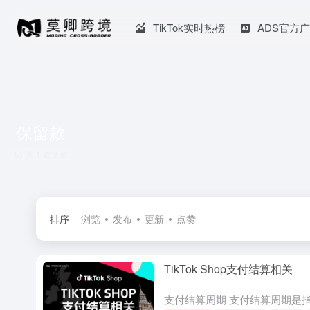
TikTok实时热榜
ADS官方
保留款
共 1 篇文章
排序
浏览
发布
更新
点赞
TikTok Shop支付结算相关