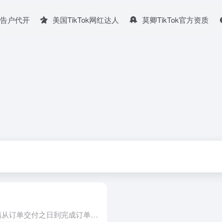
广告户代开
美国TikTok网红达人
莫卿TikTok官方资质
支付结算周期 支付结算周期是指从订单交付之日到完成订单后资金释放到卖家账户所需的时间。TikTok Shop 提供以下三种支付结算周期： 标准结算周期为15天。 较短结算周期为3天。 延长结算周期为3...