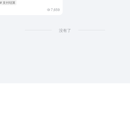
# 支付结算
7,659
没有了