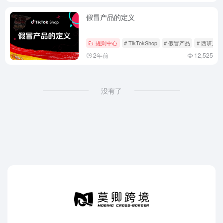
假冒产品的定义
规则中心
# TikTokShop
# 假冒产品
# 西班牙
2年前
12,525
没有了