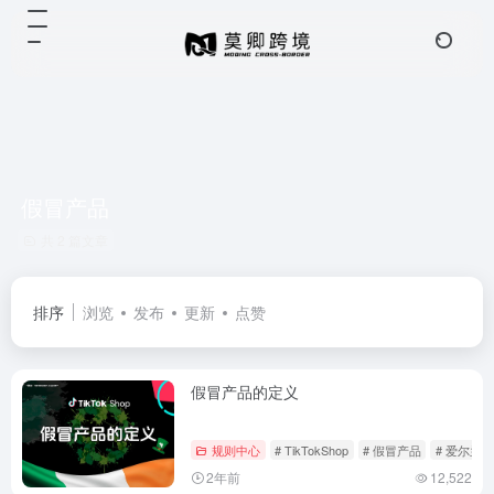
假冒产品
共 2 篇文章
排序
浏览
发布
更新
点赞
假冒产品的定义
规则中心
# TikTokShop
# 假冒产品
# 爱尔兰
2年前
12,522