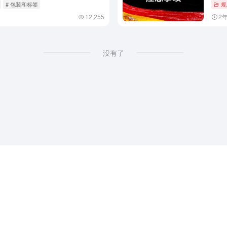
# 包装和标签
规
12,255
2
没有了