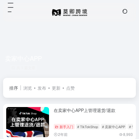
卖家中心APP
共 1 篇文章
排序
浏览
发布
更新
点赞
在卖家中心APP上管理退货/退款
新手入门
# TikTokShop
# 卖家中心APP
# 管
2年前
8,993