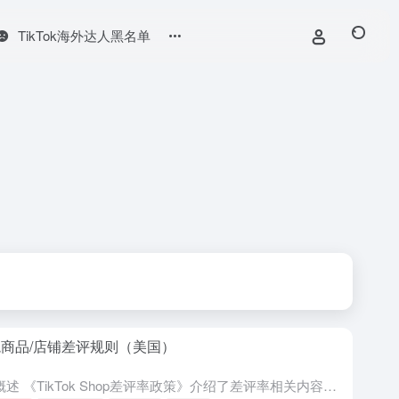
TikTok海外达人黑名单
商品/店铺差评规则（美国）
1、概述 《TikTok Shop差评率政策》介绍了差评率相关内容，包括对卖家的要求、差评率计算方式、对绩效不佳的整体处罚措施等。 所有通过TikTok Shop销售商品的卖家都必须遵守《TikTok...