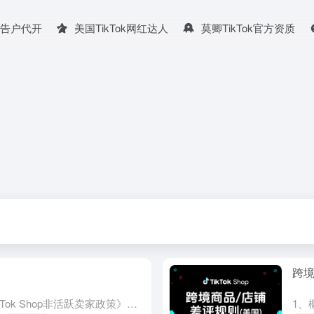
广告户代开
美国TikTok网红达人
莫卿TikTok官方资质
跨境
1、概述 1.1 介绍 平台制定《TikTok Shop非活跃卖家政策》的明确目的是： 在 TikTok Shop 营造积极的购物环境 打造值得顾客信赖的购物体验 所有通过 TikTok Shop 销...