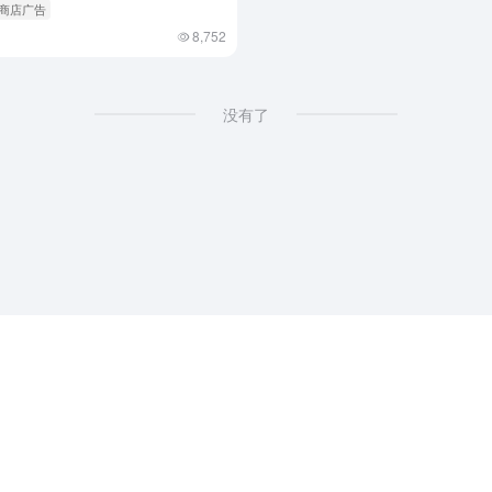
 商店广告
8,752
没有了