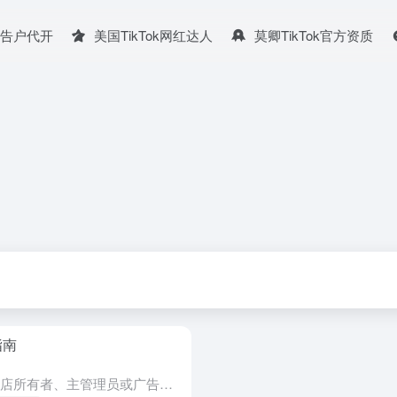
广告户代开
美国TikTok网红达人
莫卿TikTok官方资质
指南
开始使用 1、设置账户信息 以商店所有者、主管理员或广告经理身份登录 Seller Center（卖家中心）。 点击左侧的 Shop Ads（商店广告），开始设置。 按步骤创建或连接现有的商业中心和广...