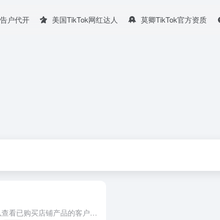
广告户代开
美国TikTok网红达人
莫卿TikTok官方资质
产品评分 在此功能中，卖家可以查看已购买店铺产品的客户的产品评分和评论。卖家还可以回复评论，感谢、道歉、澄清评论内容，甚至在问题解决后请求客户修改评论。 前往 TikTok Shop 卖家中心 > P...