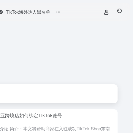
TikTok海外达人黑名单
亚跨境店如何绑定TikTok账号
视频介绍 简介：本文将帮助商家在入驻成功TikTok Shop东南亚跨境店铺后，成功绑定TikTok账号，为店铺商品带来更多的曝光，从而提升店铺转化率。 适用地区：所有东南亚跨境市场（新加坡、菲律宾...