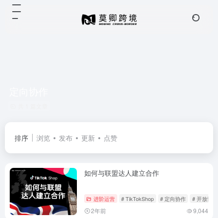
定向协作
共 1 篇文章
排序
浏览
发布
更新
点赞
如何与联盟达人建立合作
进阶运营
# TikTokShop
# 定向协作
# 开放协作
2年前
9,044