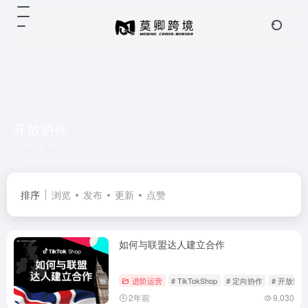
开放协作
共 1 篇文章
排序
浏览
发布
更新
点赞
如何与联盟达人建立合作
进阶运营
# TikTokShop
# 定向协作
# 开放协作
2年前
9,030