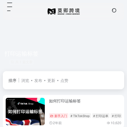
打印运输标签
共 1 篇文章
排序
浏览
发布
更新
点赞
如何打印运输标签
新手入门
# TikTokShop
# 打印运单
# 打印运
2年前
10,620