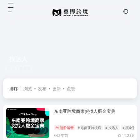
找达人
共 1 篇文章
排序
浏览
发布
更新
点赞
东南亚跨境商家货找人掘金宝典
进阶运营
# 东南亚跨境店
# 找达人
# 掘金宝典
2年前
11,289