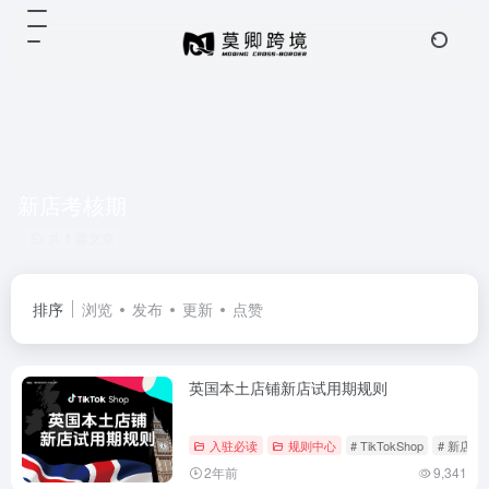
新店考核期
共 1 篇文章
排序
浏览
发布
更新
点赞
英国本土店铺新店试用期规则
入驻必读
规则中心
# TikTokShop
# 新店考
2年前
9,341