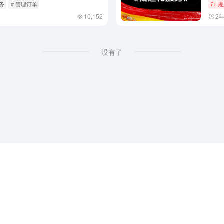
务
# 管理订单
规
10,152
2
没有了