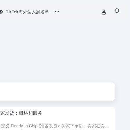
TikTok海外达人黑名单
卖家发货：概述和服务
概述 定义 Ready to Ship (准备发货): 买家下单后，卖家在卖家中心上传物流追踪号码。这可以通过在后台填写物流追踪号码或批量导入物流追踪号码等方式完成。卖家的发货时间应以卖家中心记录的操...