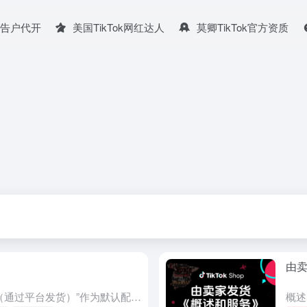
广告户代开
美国TikTok网红达人
莫卿TikTok官方资质
由
运输服务 “Shipped via platform（通过平台发货）”作为默认配送选项，设置起来非常简单，并内置了发货标签生成。您可以直接从卖家中心打印发货标签。它为卖家提供标准配送服务，具体详情如下...