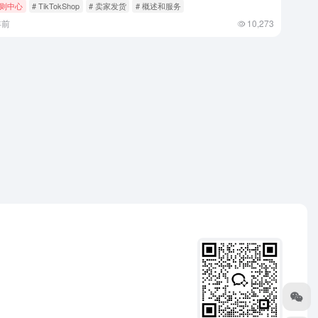
则中心
# TikTokShop
# 卖家发货
# 概述和服务
年前
10,273