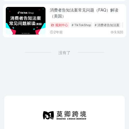
消费者告知法案常见问题（FAQ）解读
（美国）
规则中心
# TikTokShop
# 消费者告知法案
# 
2年前
9,920
没有了