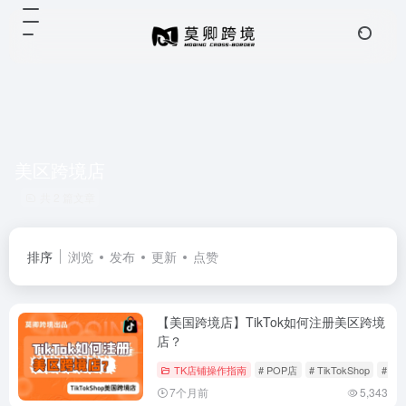
美区跨境店
共 2 篇文章
排序
浏览
发布
更新
点赞
【美国跨境店】TikTok如何注册美区跨境
店？
TK店铺操作指南
# POP店
# TikTokShop
# 入
7个月前
5,343