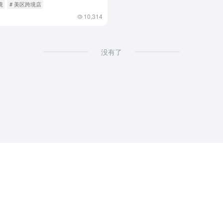
境
# 美区跨境店
10,314
没有了