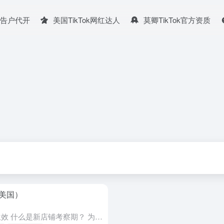
广告户代开
美国TikTok网红达人
莫卿TikTok官方资质
美国）
本规则已于2024年8月9日开始生效 什么是新店铺考察期？ 为了帮助跨境卖家新店铺更好地履约订单，所有入驻TikTok shop的跨境新店铺都需要经历新店铺考察期，考察期内卖家每日可接受的订单有每日上...