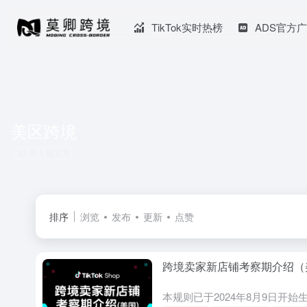
TikTok实时热榜
ADS官方
美区跨境
共 1 篇文章
排序
浏览
发布
更新
点赞
跨境卖家新店铺考察期介绍（