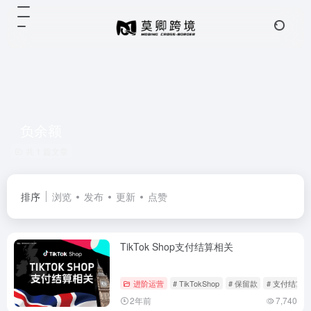
负余额
共 1 篇文章
排序
浏览
发布
更新
点赞
TikTok Shop支付结算相关
进阶运营
# TikTokShop
# 保留款
# 支付结算
2年前
7,740