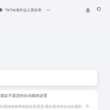
TikTok海外达人黑名单
于退款不退货的自动规则设置
这份全面指南将帮助您设置退货/退款请求的自动化规则，节省宝贵的时间和资源。通过允许买家保留产品并自动批准退款，无需退回商品，您可以简化运营流程。请按照以下分步说明，轻松设置无需退货的自动退款规则。 创...