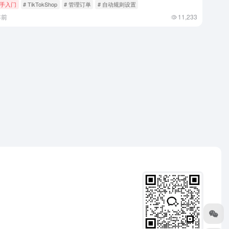
手入门
# TikTokShop
# 管理订单
# 自动规则设置
年前
11,233