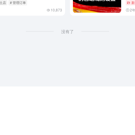
本土店
# 管理订单
新
10,873
2
没有了