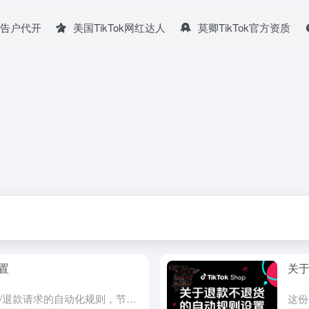
广告户代开
美国TikTok网红达人
莫卿TikTok官方资质
置
关
这份全面指南将帮助您设置退货/退款请求的自动化规则，节省宝贵的时间和资源。通过允许买家保留产品并自动批准退款，无需退回商品，您可以简化运营流程。请按照以下分步说明，轻松设置无需退货的自动退款规则。 创...