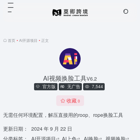
首页
•
AI开源项目
•
正文
AI视频换脸工具
V6.2
官方版
无广告
7,544
收藏
0
无需任何环境配置，解压直接用的roop、rope换脸工具
更新日期：
2024 年 9 月 22 日
分类标签：
AI开源项目
AI上色
AI换脸
视频换脸