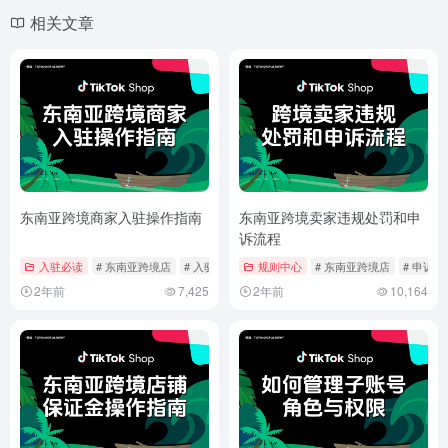
相关文章
东南亚跨境商家入驻操作指南
东南亚跨境卖家违规处罚和申
诉流程
入驻必读
# 东南亚跨境店
# 入驻指南
# 入驻流程
规则中心
# 东南亚跨境店
# 申诉流
2年前
7,425
2年前
10,164