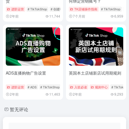
货
何绑定营销账号？
进阶运营
# TikTokShop
# 创建联盟计划
TK店铺操作指南
# 定向计划
# TikTokShop
#
2年前
11,744
7个月前
6,959
ADS直播购物广告设置
英国本土店铺新店试用期规则
进阶运营
# ADS
# TikTokShop
# 广告投放
入驻必读
规则中心
# TikTokSh
2年前
11,463
2年前
9,293
暂无评论