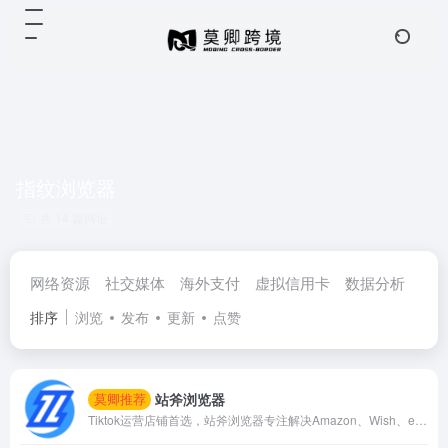
指纹浏览器
共 14 篇网址
网络资源
社交媒体
海外支付
虚拟信用卡
数据分析
视
排序
浏览
发布
更新
点赞
站斧浏览器
莫卿推荐
Tiktok运营店铺首选，站斧浏览器专注解决Amazon、Wish、eBay、Shopee、Lazada等跨境电商账号安全管理问题。为电商卖家提供专业的店铺安全提速运营方案，支持定制化提供服务,利用专业技术团队让跨境更安全高效。