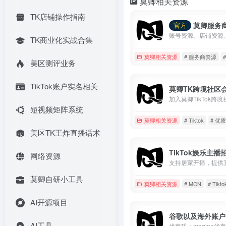
莫卿相关资源
TK店铺操作指南
莫卿服务
官方
TK商业化实战合集
莫卿相关资源
# 服务商资源
美区测评业务
TikTok账户实名相关
莫卿TK跨境社区
短视频矩阵系统
莫卿相关资源
# Tiktok
# 优
美区TK王炸直播话术
TikTok娱乐主播
网络资源
莫卿自研小工具
莫卿相关资源
# MCN
# Tikto
AI开源项目
谷歌以及海外账户
AI工具