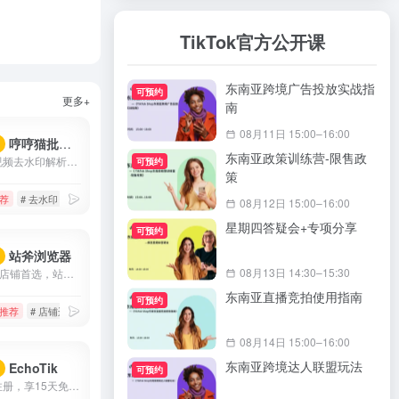
TikTok官方公开课
东南亚跨境广告投放实战指
可预约
更多+
南
08月11日 15:00–16:00
哼哼猫批量下载去水印
荐
东南亚政策训练营-限售政
哼哼猫短视频去水印解析下载工具,支持解析抖音、快手、火山、西瓜、小红书、美拍、淘宝、QQ看点等上百个平台的视频,提取出来的视频无水印,可以免费、快速、方便地将视频去水印保存到手机相册、电脑本地,除了单个视频提取,还支持一键批量去水印提取作者所有视频.
可预约
策
荐
# 去水印
# 快手视频下载
# 快手视频去水印
08月12日 15:00–16:00
星期四答疑会+专项分享
可预约
站斧浏览器
荐
08月13日 14:30–15:30
Tiktok运营店铺首选，站斧浏览器专注解决Amazon、Wish、eBay、Shopee、Lazada等跨境电商账号安全管理问题。为电商卖家提供专业的店铺安全提速运营方案，支持定制化提供服务,利用专业技术团队让跨境更安全高效。
东南亚直播竞拍使用指南
可预约
推荐
# 店铺运营
# 指纹浏览器
# 跨境电商
08月14日 15:00–16:00
东南亚跨境达人联盟玩法
EchoTik
荐
可预约
【此链接注册，享15天免费会员】EchoTik（TikTok电商数据助手）致力于帮助卖家和电商创作者，通过数据实现智能选品、达人分析、直播间分析。