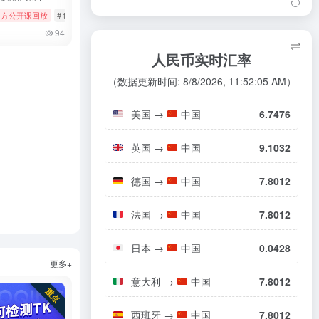
如何申请品牌资质（日本）
08/06
容至短视频板块
k官方公开课回放
# 女装与女士内衣
# tiktok
# 官方公开课回放
# 美妆个护
TikTok Shop商家绩效评估政策
08/06
19
94
东南亚电商乱斗：TikTok一年翻4倍，S
8
（日本）
hopee和Lazada慌了
人民币实时汇率
玩具商品合规指南（欧盟/英国）
08/05
20
TikTok东南亚裁员惊动印尼政府 印尼2
9
（数据更新时间: 8/8/2026, 11:52:05 AM）
00员工接受补偿方案离职
短剧出海：单季分账1.7亿，TikTok正
10
美国
→
中国
6.7476
在改写游戏规则？
英国
→
中国
9.1032
德国
→
中国
7.8012
s
# tiktok
# 厨房用品
法国
→
中国
7.8012
日本
→
中国
0.0428
更多+
意大利
→
中国
7.8012
西班牙
→
中国
7.8012