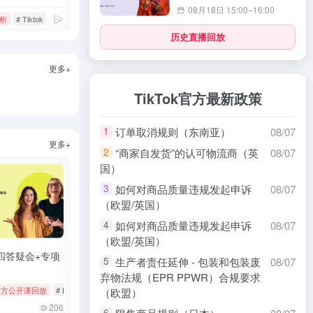
08月18日 15:00–16:00
析
# 静态isp代理
# Tiktok
# 数据分析
# 智能选品
历史直播回放
更多+
TikTok官方最新政策
订单取消规则（东南亚）
08/07
1
更多+
“商家自发货”的认可物流商（英
08/07
2
国）
如何对商品质量违规发起申诉
08/07
3
（欧盟/英国）
如何对商品质量违规发起申诉
08/07
4
（欧盟/英国）
四答疑会+专项
生产者责任延伸 - 包装和包装废
08/07
5
弃物法规（EPR PPWR）合规要求
s
k官方公开课回放
# tiktok
# 厨房用品
# Bookings & Vouchers
# tiktok
# 厨房用品
（欧盟）
206
6