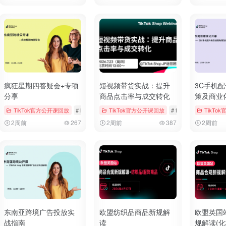
疯狂星期四答疑会+专项
短视频带货实战：提升
3C手机
分享
商品点击率与成交转化
策及商业
ngs & Vouchers
TikTok官方公开课回放
# tiktok
# 厨房用品
# Bookings & Vouchers
TikTok官方公开课回放
# tiktok
# 厨房用品
# tiktok
# 厨房用品
TikTo
2周前
267
2周前
387
2周前
东南亚跨境广告投放实
欧盟纺织品商品新规解
欧盟英国
战指南
读
规解读(化