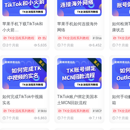
苹果手机下载TikTok和
苹果手机如何连接海外
如何检测T
小火箭
网络
康状态
（Shadowrocket）
章
# tiktok
TK全流程系列教程
# 修改地区
# 修改时区
热门文章
# AppStore
TK全流程系列教程
# Shadowrocket
# Shadowrocket
# tiktok
TK全流
# tiktok
2个月前
5,635
7个月前
6,452
7个月前
如何完成TikTok中视频
TikTok账户绑定美国本
如何手动解
实名
土MCN回款流程
箱
章
# tiktok
TK全流程系列教程
# 实名
# 实名认证
# tiktok
# 中视频
TK全流程系列教程
# 实名
# MCN
# tiktok
TK全流
# 回款
7个月前
6,863
7个月前
7,118
7个月前