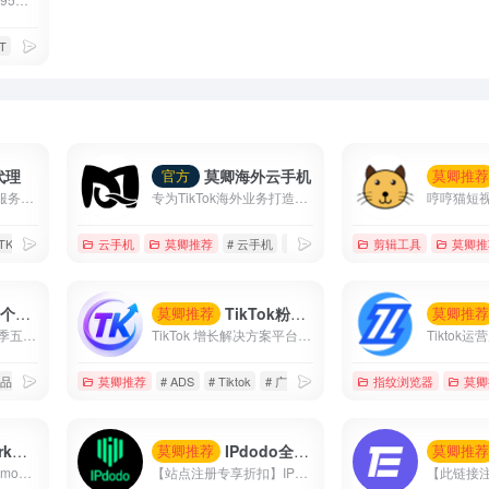
T
# 苹果商店
代理
莫卿海外云手机
官方
莫卿推
莫卿跨境代理—专注服务于TikTok的全球运营/直播国家备案线路
专为TikTok海外业务打造的高性能云手机平台，覆盖账号运营、内容创作、直播带货与矩阵管理等核心场景。
 TK专线
# 住宅代理
云手机
# 国家备案专线
莫卿推荐
# 云手机
# 低成本
# 海外云手机
剪辑工具
莫卿推
折扣户
TikTok粉丝增长优化
莫卿推荐
莫卿推
双倍TikTok优惠!节日季五折优惠券(最高50美元)+200美元获得200美元/500美元获得500美元.....最高6000美元优惠券
TikTok 增长解决方案平台 覆盖广告投放、涨粉运营、直播互动、内容优化与智能数据分析， 帮助品牌快速提升曝光、流量与转化效率。
 品牌知名度
莫卿推荐
# ADS
# Tiktok
# 广告投放
指纹浏览器
莫卿
手机
IPdodo全球网络代理
莫卿推荐
莫卿推
【充值85折 优惠码：moqing】 【注册即免费试用】 GeeLark云手机支持单个账户建立建立多台手机，并且支持多窗口同步操作、直播、AI视频编辑、TikTok自动化等等
【站点注册专享折扣】IPdodo是一家全球网络代理服务商，品牌主营产品包括tiktok直播专线、静态住宅/数据中心代理、动态住宅/数据中心代理。目前，已为1000+个人及企业用户提供全场景、全设备跨境网络专业解决方案。