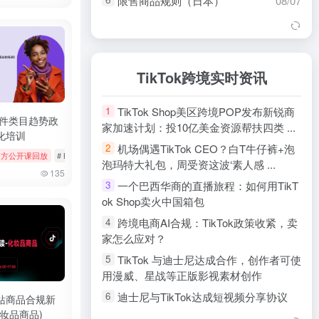
限售商品规则（日本）
08/07
用户之声 (VoC) 使用指南（英
08/07
7
国）
用户之声 (VoC) 使用指南（欧
08/07
8
盟）
TikTok跨境实时资讯
【东南亚】规则速递
08/07
9
TikTok Shop美区跨境POP发布新锐商
1
非原创内容（东南亚）
08/06
10
配件类目趋势政
家加速计划：投10亿美金资源帮扶四类 ...
化培训
商家安全中心（东南亚）
08/06
11
机场偶遇TikTok CEO？白T牛仔裤+泡
2
k官方公开课回放
# 官方公开课回放
# Bookings & Vouchers
# tiktok
# 厨房用品
内容授权工具指南（东南亚）
08/06
12
泡玛特大礼包，周受资这波‘素人感 ...
135
100%正品保障标签解读（东南
08/06
13
一个巴西华商的直播旅程：如何用TikT
3
亚）
ok Shop卖火中国箱包
TikTok Shop Mall政策（东南亚）
08/06
14
跨境电商AI合规：TikTok政策收紧，卖
4
家怎么应对？
禁售商品规则（英国）
08/06
15
TikTok 与迪士尼达成合作，创作者可使
5
禁售商品政策（欧盟）
08/06
16
用漫威、星战等正版影视素材创作
TikTok Shop商家负余额规则（欧
08/06
17
迪士尼与TikTok达成短视频分享协议
6
盟）
站商品合规新
妆品商品)
Disney+与TikTok合作引入粉丝创作内
7
18