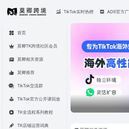
TikTok实时热榜
ADS官方
首页
莫卿TK跨境社区会员
莫卿相关资源
莫卿推荐
TikTok交流群
TikTok官方公开课回放
TK全流程系列教程
TK店铺运营词典