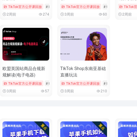
# 官方公开课回放
TikTok官方公开课回放
# 母婴用品
# Bookings & Vouchers
TikTok官方公开课回放
# tiktok
# 厨房用品
# tiktok
# 儿童时尚
TikTo
2周前
274
3周前
60
2周前
欧盟英国站商品合规新
TikTok Shop东南亚基础
规解读(电子电器)
直播玩法
# 官方公开课回放
TikTok官方公开课回放
# 玩具
# tiktok
# 官方公开课回放
TikTok官方公开课回放
# 手机与数码
# Bookings & Voucher
3周前
57
3周前
210