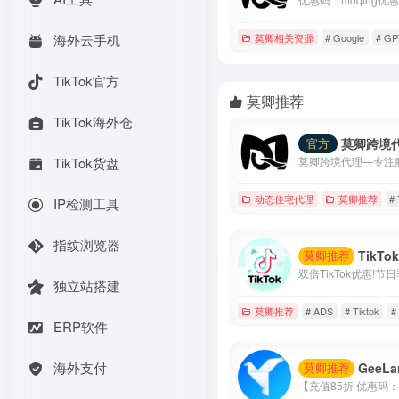
莫卿相关资源
# Google
# GP
海外云手机
TikTok官方
莫卿推荐
TikTok海外仓
莫卿跨境
官方
TikTok货盘
动态住宅代理
莫卿推荐
#
IP检测工具
指纹浏览器
TikTok个人
莫卿推荐
独立站搭建
莫卿推荐
# ADS
# Tiktok
#
ERP软件
海外支付
GeeLark云
莫卿推荐