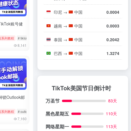
印尼
→
中国
0.0004
ikTok账号健
越南
→
中国
0.0003
程系列教程
# 小火箭
# tiktok
# 健康状态
# 状态检测
泰国
→
中国
0.2042
8,141
巴西
→
中国
1.3274
TikTok美国节日倒计时
锁Outlook邮
万圣节
83天
程系列教程
# outlook
# 微软邮箱
# 解除锁定
黑色星期五
110天
7,160
网络星期一
113天