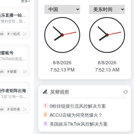
更多+
TikTok娱乐直播一站式解决
从账号、开播到变现，我们提供完整的技术与资源支持
tok
# 一站式解决
# 娱乐直播
k橱窗账号
全球各地区TikTok自然流高占比橱窗账号
8/8/2026
8/8/2026
7:52:15 PM
7:52:15 AM
tok
# 橱窗
# 橱窗账号
k创作者矩阵出海
莫卿观察
“莫卿科技x飞星”让每一位创作者都能成为全球创作者！无需考虑IP问题、账号关联问题、设备安全问题，通过创作者内容出海平台，快速发布作品，布局全球媒体。操作成本极低，已经收获了众多头部创作者的一致好评！
0粉挂链接引流风控解决方案
1
tok
# 创作者出海
# 创作者服务平台
ACCU店铺为何突然爆火？
2
美国娱乐TikTok风控解决方案
3