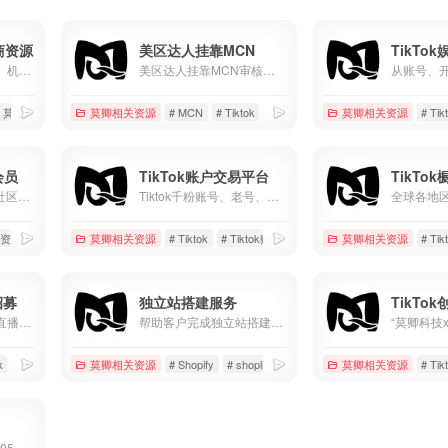
美区达人挂靠MCN
商资源
美区达人挂靠MCN审核标准 1.非视频搬运账号 2.非无人直播账号 3.粉丝达到1000并且已经开通电商权限 4.现有挂车视频3条 5.7天内正常发布作品
账号资源、店铺资源、机构业务...
# 莫卿推荐工具及资源
莫卿相关资源
# MCN
# Tiktok
# 美区
莫卿相关资源
# Tik
会员
TikTok账户交易平台
TikTo
加入莫卿TikTok跨境社区会员，专享优质资源，在线答疑服务
Tiktok千粉账号、老号、白号、邮箱号等等，在线交易各种类Tiktok账户
质资源
# 会员服务
莫卿相关资源
# Tiktok
# Tiktok账号
# 千粉账号
莫卿相关资源
# Tik
招募
独立站搭建服务
TikTo
支持居家开播，提供直播设备与账号，专业运营指导，70%高额分成，适合TikTok及海外直播赛道。零经验可入门，长期稳定合作，实现娱乐直播变现。
帮助客户完成独立站搭建、独立站装修、独立站维护等
k
# 娱乐直播
莫卿相关资源
# Shopify
# shopline
# 店铺设计
莫卿相关资源
# Tik
优惠码：moqing优惠95折，谷歌以及海外账户