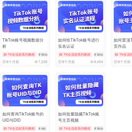
TikTok账号视频数据分
如何给TikTok账号进行
如何置顶T
析
实名认证
页作品
iktok
TK全流程系列教程
# 双重验证
# tiktok
# 数据分析
TK全流程系列教程
# 视频数据
# tiktok
# 官方帐户实名
TK全流
8个月前
7,226
8个月前
9,454
8个月前
如何查询TikTok账号的
如何批量隐藏TikTok账
UID与DID
号主页视频
 注册时间
TK全流程系列教程
# 账号信息
# did
# tiktok
# uid
TK全流程系列教程
# tiktok
# 批量管理
#