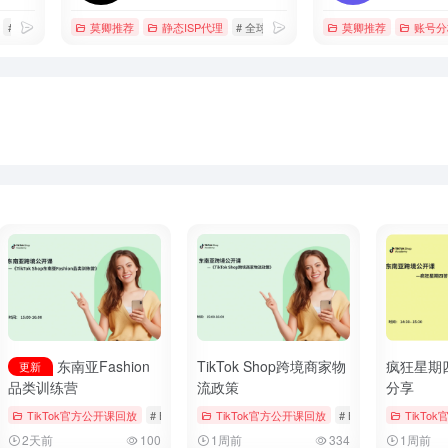
# 云手机
# 多窗口同步
莫卿推荐
静态ISP代理
# 全球专线网络服务商
莫卿推荐
# 海外直播专线
账号分
东南亚Fashion
TikTok Shop跨境商家物
疯狂星期
更新
品类训练营
流政策
分享
ngs & Vouchers
TikTok官方公开课回放
# tiktok
# 厨房用品
# Bookings & Vouchers
TikTok官方公开课回放
# tiktok
# 厨房用品
# Bookings & Voucher
TikTo
2天前
100
1周前
334
1周前