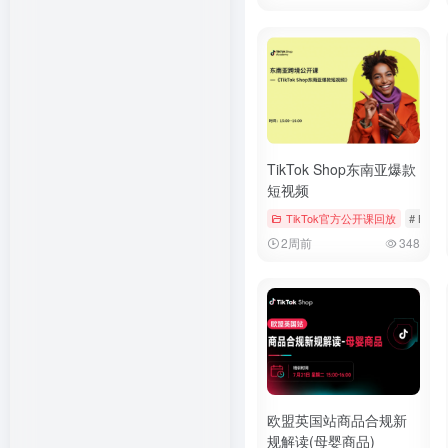
TikTok Shop东南亚爆款
短视频
TikTok官方公开课回放
# Booki
2周前
348
欧盟英国站商品合规新
规解读(母婴商品)