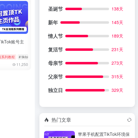
圣诞节
138天
新年
145天
情人节
189天
ikTok账号主
复活节
231天
程系列教程
# 实名
# tiktok
# 作品置顶
# 修改作品
母亲节
273天
11,250
父亲节
315天
独立日
329天
热门文章
苹果手机配置TikTok环境保
 批量隐藏