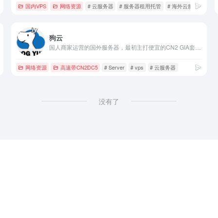
国内VPS
网络资源
# 云服务器
# 服务器租用托管
# 海外云服务器
狗云
国人商家运营的国外服务器，最初主打便宜的CN2 GIA套餐，是目前最具性价比之一的电信CN2 GIA VPS，双程CN2 GIA VPS，后来加入了联通AS9929、俄罗斯、韩国、香港等线路，支持支付宝和微信。
网络资源
高速带CN2DC5
# Server
# vps
# 云服务器
没有了