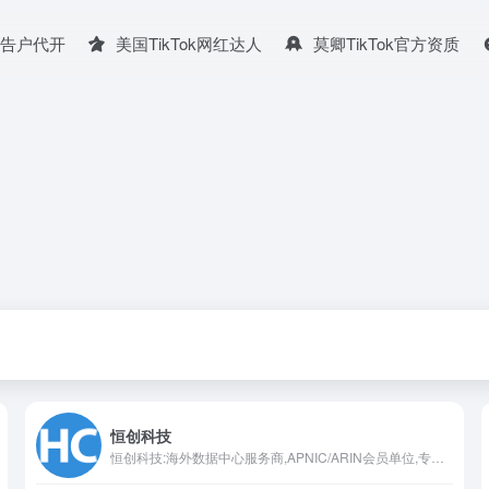
广告户代开
美国TikTok网红达人
莫卿TikTok官方资质
恒创科技
恒创科技:海外数据中心服务商,APNIC/ARIN会员单位,专注香港服务器,香港云服务器,国外服务器,高防服务器,美国服务器等海外服务器租用托管服务,双向CN2,GIA+BGP高速网络服务。