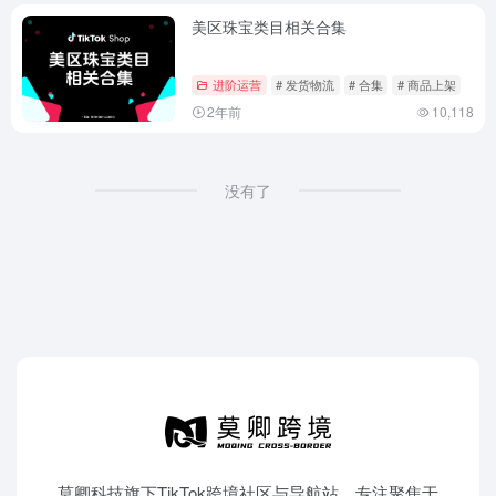
美区珠宝类目相关合集
进阶运营
# 发货物流
# 合集
# 商品上架
2年前
10,118
没有了
莫卿科技旗下TikTok跨境社区与导航站，专注聚焦于