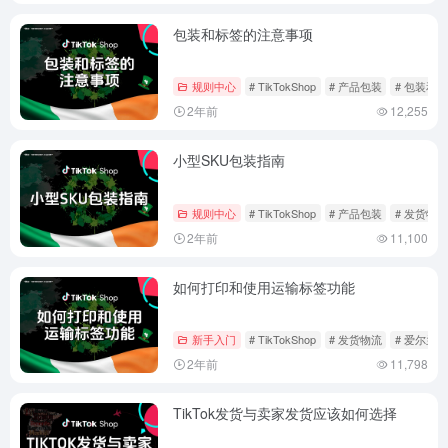
包装和标签的注意事项
规则中心
# TikTokShop
# 产品包装
# 包装和
2年前
12,255
小型SKU包装指南
规则中心
# TikTokShop
# 产品包装
# 发货物流
2年前
11,100
如何打印和使用运输标签功能
新手入门
# TikTokShop
# 发货物流
# 爱尔兰
2年前
11,798
TikTok发货与卖家发货应该如何选择