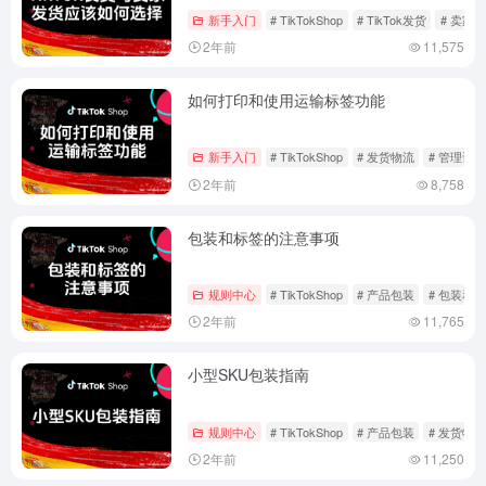
新手入门
# TikTokShop
# TikTok发货
# 卖家
2年前
11,575
如何打印和使用运输标签功能
新手入门
# TikTokShop
# 发货物流
# 管理订单
2年前
8,758
包装和标签的注意事项
规则中心
# TikTokShop
# 产品包装
# 包装和
2年前
11,765
小型SKU包装指南
规则中心
# TikTokShop
# 产品包装
# 发货物流
2年前
11,250