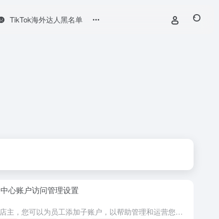
TikTok海外达人黑名单
家中心账户访问管理设置
作为店主，您可以为员工添加子账户，以帮助管理和运营您的 TikTok 商店。在本功能指南中，您将了解如何在卖家中心添加子账户并管理其角色和权限。 您可以添加商店子账户并为您的员工分配具有独特权限的不同...