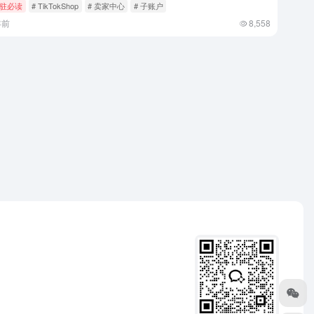
驻必读
# TikTokShop
# 卖家中心
# 子账户
年前
8,558