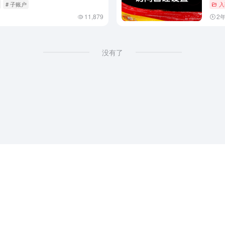
# 子账户
入
11,879
2
没有了