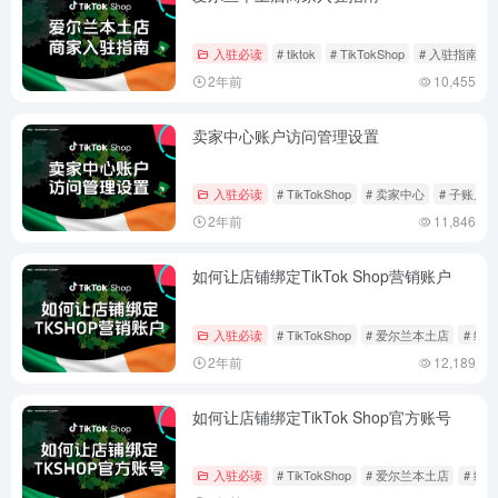
入驻必读
# tiktok
# TikTokShop
# 入驻指南
2年前
10,455
卖家中心账户访问管理设置
入驻必读
# TikTokShop
# 卖家中心
# 子账户
2年前
11,846
如何让店铺绑定TikTok Shop营销账户
入驻必读
# TikTokShop
# 爱尔兰本土店
# 绑
2年前
12,189
如何让店铺绑定TikTok Shop官方账号
入驻必读
# TikTokShop
# 爱尔兰本土店
# 绑