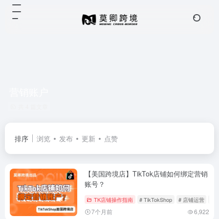
营销账户
共 4 篇文章
排序
浏览
发布
更新
点赞
【美国跨境店】TikTok店铺如何绑定营销
账号？
TK店铺操作指南
# TikTokShop
# 店铺运营
#
7个月前
6,922