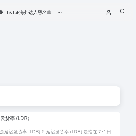
TikTok海外达人黑名单
发货率 (LDR)
卖家应目标 LDR 低于 
什么是延迟发货率 (LDR)？ 延迟发货率 (LDR) 是指在 7 个日历日内，所有订单中超过 3 个工作日 才更新为“已发货”状态的订单所占的百分比。