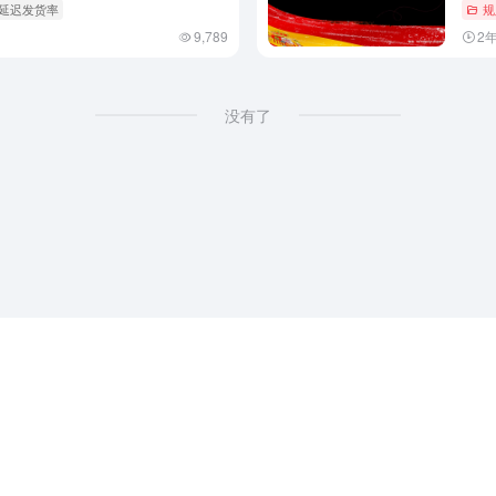
 延迟发货率
规
9,789
2
没有了