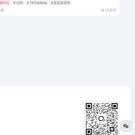
则中心
# LDR
# TikTokShop
# 延迟发货率
年前
10,510