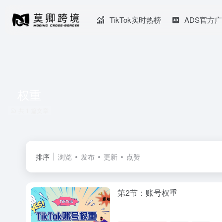
TikTok实时热榜
ADS官方
权重
共 1 篇文章
排序
浏览
发布
更新
点赞
第2节：账号权重