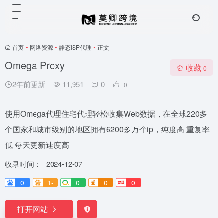
首页
•
网络资源
•
静态ISP代理
•
正文
Omega Proxy
收藏
0
2年前更新
11,951
0
0
使用Omega代理住宅代理轻松收集Web数据，在全球220多
个国家和城市级别的地区拥有6200多万个ip，纯度高 重复率
低 每天更新速度高
收录时间：
2024-12-07
0
1-
0
0
0
打开网站