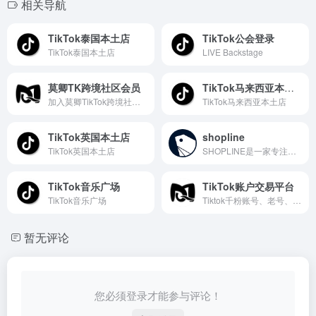
相关导航
TikTok泰国本土店
TikTok公会登录
TikTok泰国本土店
LIVE Backstage
莫卿TK跨境社区会员
TikTok马来西亚本土店
加入莫卿TikTok跨境社区会员，专享优质资源，在线答疑服务
TikTok马来西亚本土店
TikTok英国本土店
shopline
TikTok英国本土店
SHOPLINE是一家专注于通过独立站助力跨境电商品牌出海的企业级技术服务公司，为中国跨境电商独立站卖家品牌出海提供一站式零编程的外贸建站平台,助力快速开启海外独立站;跨境电商独立建站,全面覆盖店铺启动,管理以及商务扩展全流程。
TikTok音乐广场
TikTok账户交易平台
TikTok音乐广场
Tiktok千粉账号、老号、白号、邮箱号等等，在线交易各种类Tiktok账户
暂无评论
您必须登录才能参与评论！