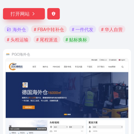
打开网站
海外仓
# FBA中转补仓
# 一件代发
# 华人自营
# 头程运输
# 尾程派送
# 贴标换标
PGO海外仓