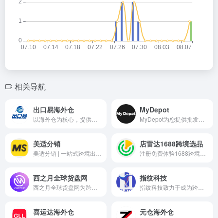
相关导航
出口易海外仓
MyDepot
以海外仓为核心，提供跨境电商全程物流解决方案，在英国、美国、澳洲、德国、加拿大、俄罗斯设有自营仓。服务包括国际小包、专线、快递等，特别适合中大件商品的仓储与配送。自营仓稳定性高，退换货和售后维修服务完善。
MyDepot为您提供批发价格，并为您的全球最终客户提供代销商品。MyDepot 是行业领先的跨境分销和清关平台，专注于为全球供应商和分销商提供双向授权。
美适分销
店雷达1688跨境选品
美适分销 | 一站式跨境出口解决方案
注册免费体验1688跨境选品工具和数据分析运营插件。赋能亚马逊、Tiktok、Temu、Shopee等跨境卖家，从供应链角度选品，结合上下游平台数据，提供专业的选品工具和插件。
西之月全球货盘网
指纹科技
西之月全球货盘网为跨境卖家提供跨境爆品供应、资质证书、品牌授权、海外仓一件代发等跨境电商一站式服务
指纹科技致力于成为跨境柔性供应链领域的领导者，指纹定制旗下拥有HICUSTOM小单快反供应链平台，专注为卖家提供一站式供应链解决方案：涵盖选品、设计、生产、物流、售后等环节，助力卖家低成本实现一件起订、一天上新、48小时发货的小单快反模式，降低运营难度。
喜运达海外仓
元仓海外仓