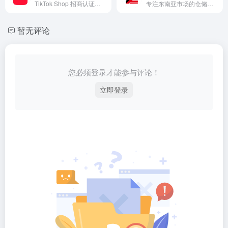
TikTok Shop 招商认证服务商，在菲律宾、泰国、马来西亚等国家建设并自主经营多国海外仓群，支持跨境店海外仓发货/一品多仓/Local Shop订单履约，可为本土店、3PF及全托管店铺提供一件代发服务。
专注东南亚市场的仓储代发服务，提供供应链一体化解决方案。2023年新增仓储面积显著，尤其适合家具、家电等中大件商品。区域化深耕，成本优化明显。
暂无评论
您必须登录才能参与评论！
立即登录