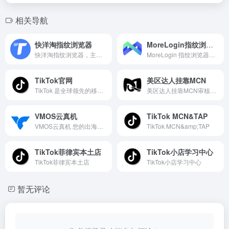
相关导航
快洋淘指纹浏览器
MoreLogin指纹浏览器
快洋淘指纹浏览器，主要实现：多开浏览器窗口、多登账号，防止窗口间产生关联、防止封号，每个窗口可以模拟独立的电脑信息，模拟不同的IP地址，使得相互间完全环境独立、隔离，避免关联封号！
MoreLogin 指纹浏览器可保护您的海外社媒、跨境电商等所有平台账户，防止被关联检测与封禁
TikTok官网
美区达人挂靠MCN
TikTok 是全球领先的移动短视频网站。我们的使命是捕捉和呈现全世界的创造力、知识和日常生活中的重要时刻。TikTok 让每个人都能直接通过智能手机成为创作者，并致力于通过鼓励用户通过视频分享他们的激情和创意表达来建立一个社区。
美区达人挂靠MCN审核标准 1.非视频搬运账号 2.非无人直播账号 3.粉丝达到1000并且已经开通电商权限 4.现有挂车视频3条 5.7天内正常发布作品
VMOS云真机
TikTok MCN&TAP
VMOS云真机 您的出海营销好帮手 TikTok/社媒矩阵出海神器，云端轻松养号，流畅多开就现在！
TikTok MCN&amp;TAP
TikTok菲律宾本土店
TikTok小店学习中心
TikTok菲律宾本土店
TikTok小店学习中心
暂无评论