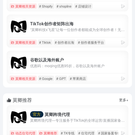
莫卿相关资源
# Shopify
# shopline
# 店铺设计
TikTok创作者矩阵出海
“莫卿科技x飞星”让每一位创作者都能成为全球创作者！无需考虑IP问题、账号关联问题、设备安全问题，通过创作者内容出海平台，快速发布作品，布局全球媒体。操作成本极低，已经收获了众多头部创作者的一致好评！
莫卿相关资源
# Tiktok
# 创作者出海
# 创作者服务平台
谷歌以及海外账户
优惠码：moqing优惠95折，谷歌以及海外账户
莫卿相关资源
# Google
# GPT
# 苹果商店
莫卿推荐
更多+
莫卿跨境代理
官方
莫卿跨境代理—专注服务于TikTok的全球运营/直播国家备案线路
动态住宅代理
莫卿推荐
# TK专线
# 住宅代理
# 国家备案专线