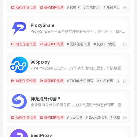
动态住宅代理
静态ISP代理
# 代理IP
# 全球网络
# 多账户运营
ProxyShare
ProxyShare是一家全球代理IP服务平台，提供住宅、ISP及数据中心代理，适用于数据采集、市场研究和跨境业务。
动态住宅代理
静态ISP代理
# 无限住宅代理
# 长效ISP代理
985prxoy
985Proxy拥有超过9200万个动态住宅代理池，可以放置在您选择的任何国家、州、省、市和运营商，以及超过2000万个高稳定性和速度的原生静态住宅。该产品可用于店群运营、账号经营，SEO/AS0优化、模拟应用、游戏工作、业务测量、营销推广和其他需求场景
动态住宅代理
静态ISP代理
# TikTok专用网络
# 住宅代理
# 全球http代
神龙海外代理IP
企业级海外代理IP服务商，提供专项海外动态代理IP，覆盖全球200+地区9000万IP，价格低至￥6.4/GB起，注册即送1G动态流量~
动态住宅代理
静态ISP代理
# http代理
# Socks5代理
# 优质IP资源
BestProxy