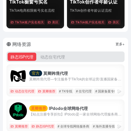
TikTok橱窗号实名
TikTok创作者年龄认证
TikTok电商权限账号实名流程
TikTok创作者年龄认证流程
TikTok账户实名相关
美区
# Tiktok
TikTok账户实名相关
# 橱窗号实名
# 账户实名
美区
# Tik
详情
详情
网络资源
更多+
静态ISP代理
动态住宅代理
莫卿跨境代理
官方
莫卿跨境代理—专注服务于TikTok的全球运营/直播国家备案线路
动态住宅代理
莫卿推荐
# TK专线
# 住宅代理
# 国家备案专线
IPdodo全球网络代理
莫卿推荐
【站点注册专享折扣】IPdodo是一家全球网络代理服务商，品牌主营产品包括tiktok直播专线、静态住宅/数据中心代理、动态住宅/数据中心代理。目前，已为1000+个人及企业用户提供全场景、全设备跨境网络专业解决方案。
莫卿推荐
静态ISP代理
# 全球专线网络服务商
# 海外直播专线
# 静态i