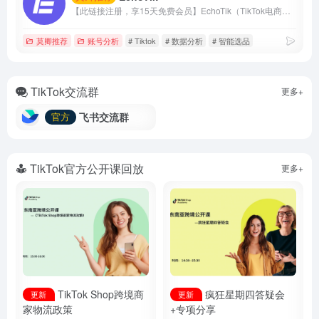
【此链接注册，享15天免费会员】EchoTik（TikTok电商数据助手）致力于帮助卖家和电商创作者，通过数据实现智能选品、达人分析、直播间分析。
莫卿推荐
账号分析
# Tiktok
# 数据分析
# 智能选品
TikTok交流群
更多+
飞书交流群
官方
TikTok官方公开课回放
更多+
TikTok Shop跨境商
疯狂星期四答疑会
更新
更新
家物流政策
+专项分享