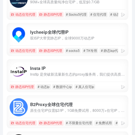
90M+全球高质量纯净住宅IP，低至$0.7/GB
动态住宅代理
静态ISP代理
# Socks5代理
# 住宅代理
# 动态IP代理
lycheeip全球代理IP
双ISP大带宽静态IP，全球9000万动态IP
动态住宅代理
静态ISP代理
# socks5
# TK专用
# 静态isp代理
Insta IP
InstIp 是突破新流量新生态的proxy服务商，我们提供高质量低价格的静态住宅 IP 和动态代理、tk直播专线vps确保账号安全、稳定运营。我们适用于社媒矩阵、账号养号、涨粉引流等多种场景，助力跨境商家拓展全球市场。
静态ISP代理
# 动态ip
# 数据中心ip
# 真人住宅ip
B2Proxy全球住宅代理
原生住宅IP仅需$2/IP，1GB免费试用，8000万+住宅IP，住宅代理首购5GB仅$8+100%全额返还！不限量仅$10/小时！
动态住宅代理
静态ISP代理
# 不限量住宅代理
# 免费试用
# 首单全返