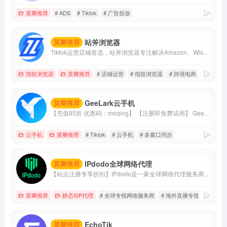
莫卿推荐
# ADS
# Tiktok
# 广告投放
站斧浏览器
莫卿推荐
Tiktok运营店铺首选，站斧浏览器专注解决Amazon、Wish、eBay、Shopee、Lazada等跨境电商账号安全管理问题。为电商卖家提供专业的店铺安全提速运营方案，支持定制化提供服务,利用专业技术团队让跨境更安全高效。
指纹浏览器
莫卿推荐
# 店铺运营
# 指纹浏览器
# 跨境电商
GeeLark云手机
莫卿推荐
【充值85折 优惠码：moqing】 【注册即免费试用】 GeeLark云手机支持单个账户建立建立多台手机，并且支持多窗口同步操作、直播、AI视频编辑、TikTok自动化等等
云手机
莫卿推荐
# Tiktok
# 云手机
# 多窗口同步
IPdodo全球网络代理
莫卿推荐
【站点注册专享折扣】IPdodo是一家全球网络代理服务商，品牌主营产品包括tiktok直播专线、静态住宅/数据中心代理、动态住宅/数据中心代理。目前，已为1000+个人及企业用户提供全场景、全设备跨境网络专业解决方案。
莫卿推荐
静态ISP代理
# 全球专线网络服务商
# 海外直播专线
# 静态i
EchoTik
莫卿推荐