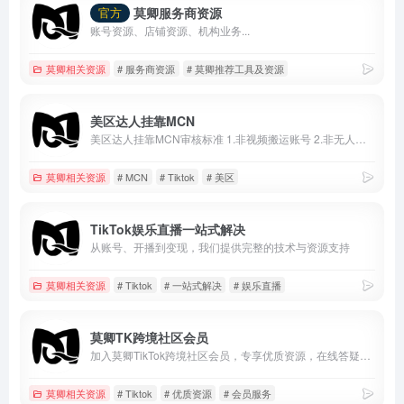
莫卿服务商资源
官方
账号资源、店铺资源、机构业务...
莫卿相关资源
# 服务商资源
# 莫卿推荐工具及资源
美区达人挂靠MCN
美区达人挂靠MCN审核标准 1.非视频搬运账号 2.非无人直播账号 3.粉丝达到1000并且已经开通电商权限 4.现有挂车视频3条 5.7天内正常发布作品
莫卿相关资源
# MCN
# Tiktok
# 美区
TikTok娱乐直播一站式解决
从账号、开播到变现，我们提供完整的技术与资源支持
莫卿相关资源
# Tiktok
# 一站式解决
# 娱乐直播
莫卿TK跨境社区会员
加入莫卿TikTok跨境社区会员，专享优质资源，在线答疑服务
莫卿相关资源
# Tiktok
# 优质资源
# 会员服务