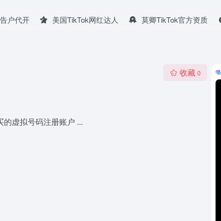
广告户代开
美国TikTok网红达人
莫卿TikTok官方资质
收藏
0
虚拟号码注册账户 ...