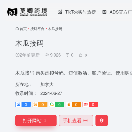
TikTok实时热榜
ADS官方
首页
•
接码平台
•
木瓜接码
木瓜接码
2年前更新
9,926
0
0
木瓜接码 购买虚拟号码、短信激活、账户验证、使用购买的
所在地：
加拿大
收录时间：
2024-06-27
0
0
0
0
0
打开网站
手机查看