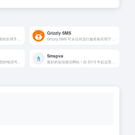
Grizzly SMS
Grizzly SMS 可从任何流行服务购买用于 OTP 的临时电话号码。在这里，您可以获得世界上任何国家用于短信验证的虚拟手机号码。合法服务。
Sms-activate是一款来自俄罗斯的全球手机号接码平台，这个网站提供了全球多个国家的临时虚拟手机号用来注册账号接收短信。网站在国内可以直接访问，并且支持中文界面。
Smspva
验证任何在线账户，无需透露您的电话号码。使用我们的临时美国非 VoIP 号码在线接收短信和语音电话。免费注册！
最好的短信激活网站！自 2013 年起运营。用卡支付。60 多个国家的号码。购买无需注册！