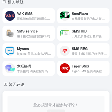
相关导航
VAK SMS
SmsPlaza
提供短信激活和租用临时及一次性虚拟电话号码的在线服务，用于在没有 SIM 卡的网站上注册
在线接收短信的私人短信服务。向我们的真实号码获取您的短信代码。使用我们的临时号码绕过任何在线短信验证。
SMS service
SMSHUB
用于接收短信的虚拟号码
以最低价格进行帐户验证的虚拟号码
Mysms
SMS REG
Mysms-美国/加拿大API接码平台,美国接码,美国API,多国家API号码租赁，美国&amp;加拿大&amp;乌克兰&amp;英国&amp;东帝汶&amp;阿塞拜疆，短租长租号码一站式服务。
接收 SMS 消息的激活服务。提供用于短信或租用个人虚拟电话号码的单个号码。
木瓜接码
Tiger SMS
木瓜接码 购买虚拟号码、短信激活、账户验证、使用购买的虚拟号码注册账户 ...
Tiger SMS 提供购买虚拟电话号码以接收短信和注册全球任何服务。来自全球 200 多个国家的 100,000 多个电话号码可用于 otp 和验证。支持通过 API 接收短信。
暂无评论
您必须登录才能参与评论！