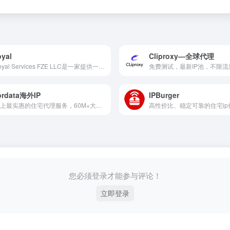
oyal
Cliproxy—全球代理
IPRoyal Services FZE LLC是一家提供一流性价比的代理服务提供商，拥有200多万住宅代理和其他多种代理类型！
ordata海外IP
IPBurger
市场上最实惠的住宅代理服务，60M+大型IP池，遍布全球190多个地点，仅需0.65美元/GB
高性价比、稳定可靠的住宅ip
您必须登录才能参与评论！
立即登录