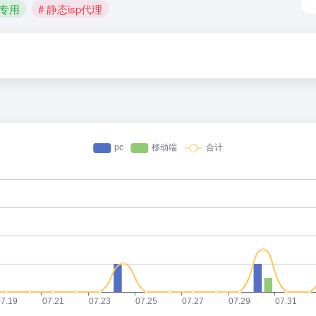
K专用
# 静态isp代理