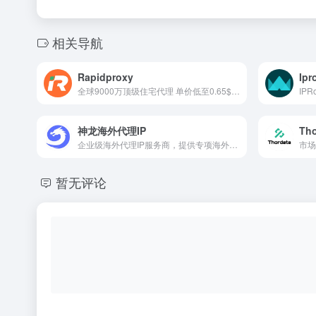
相关导航
Rapidproxy
Ipr
全球9000万顶级住宅代理 单价低至0.65$/GB · 流量永不过期 · 不限会话连接 · 支持HTTP(S)/SOCKS5 覆盖200+国家 · 平均响应 &lt;0.35秒 · 在线率99.9%
神龙海外代理IP
Th
企业级海外代理IP服务商，提供专项海外动态代理IP，覆盖全球200+地区9000万IP，价格低至￥6.4/GB起，注册即送1G动态流量~
暂无评论