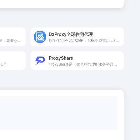
B2Proxy全球住宅代理
免费测试，最新IP池，不限流量，套餐永不过期，全球195+国家地区纯净资源。
原生住宅IP仅需$2/IP，1GB免费试用，8000万+住宅IP，住宅代理首购5GB仅$8+100%全额返还！不限量仅$10/小时！
ProxyShare
代理
ProxyShare是一家全球代理IP服务平台，提供住宅、ISP及数据中心代理，适用于数据采集、市场研究和跨境业务。