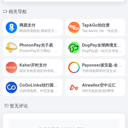
相关导航
网易支付
Tap&Go拍住赏
网易跨境收款,网易官方持牌全球跨境收款平台,支持多币种多站点，极速收款秒级到账，真正0汇损。Amazon等多平台一键开店绿色通道，专业安全高效解决您的跨境收付需求。
Tap &amp; Go「拍住赏」是香港流动支付服务，结合Mastercard及银联，支持全球实体店与网上便捷付款。
PhotonPay光子易
DogPay全球跨境支付平台
PhotonPay官方网站，光子易作为一家高度融合跨境支付及国际金融技术的全球化创新型平台，我们非常荣幸地成为100,000多家中国跨境企业最值得信赖的合作伙伴，并为他们处理超过60种货币，涵盖150多个国家的国际支付业务。
DogPay是一站式全球金融服务平台，支持法币与加密货币收付款、兑换、银行卡及多币种资金管理。
Ksher开时支付
Payoneer派安盈-全球跨境支付平台
面向东南亚地区跨境电商与外贸企业的全球收付款平台，提供本地收款、付款、换汇及结汇服务。
为跨境电商和外贸企业提供多币种账户、全球收付款、换汇及企业卡等服务。
CoGoLinks结行国际-跨境支付平台
Airwallex空中云汇
为跨境电商、外贸及服务贸易企业提供全球收款、付款、换汇与资金管理服务。
365天收款提现0费率
暂无评论