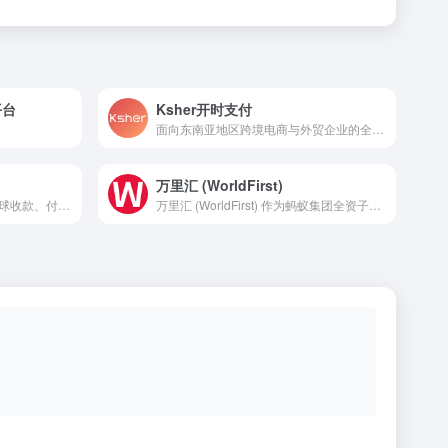
平台
Ksher开时支付
面向东南亚地区跨境电商与外贸企业的全球收付款平台，提供本地收款、付款、换汇及结汇服务。
万里汇 (WorldFirst)
为跨境电商和外贸企业提供全球收款、付款、汇兑及虚拟卡等金融服务。
万里汇 (WorldFirst) 作为蚂蚁集团全资子公司，是一个专业的跨境支付、跨境收款、跨境电商收付、全球收款付款平台。支持亚马逊Amazon、Paypal、速卖通AliExpress、Lazada、Shopify等跨境电商、独立站和外贸收款，拥有 20 年跨境支付经验，安全可靠。