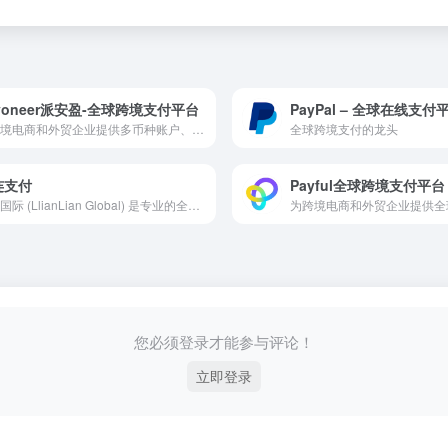
yoneer派安盈-全球跨境支付平台
PayPal – 全球在线支付
为跨境电商和外贸企业提供多币种账户、全球收付款、换汇及企业卡等服务。
全球跨境支付的龙头
连支付
Payful全球跨境支付平台
连连国际 (LlianLian Global) 是专业的全球收款支付平台。支持亚马逊Amazon、SHEIN、速卖通AliExpress、虾皮Shopee、TIKTOK Shop、美客多、Temu、Lazada、Shopify等跨境电商平台、独立站收款和外贸收款，支持使用130+币种，0汇损，为出口跨境企业提供便捷安全的收款服务。
您必须登录才能参与评论！
立即登录