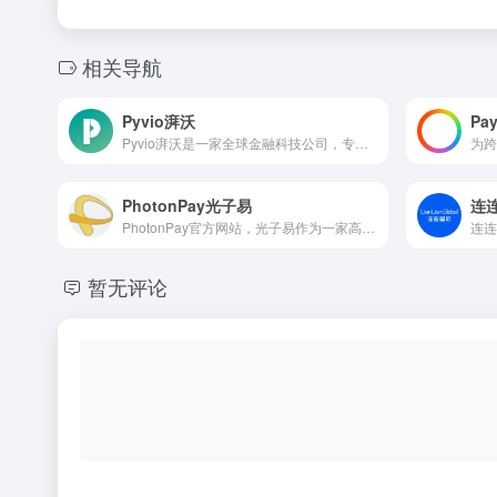
相关导航
Pyvio湃沃
Pa
Pyvio湃沃是一家全球金融科技公司，专注于构建全球本地化金融服务基础设施，帮助跨境企业实现更安全、更快速、更便捷的全球收付服务。主要业务涵盖跨境电商平台收款，B2B贸易收款，东南亚本土店铺收款，出海游戏与工具类App收款，全球分发，海外企业注册等。
PhotonPay光子易
连
PhotonPay官方网站，光子易作为一家高度融合跨境支付及国际金融技术的全球化创新型平台，我们非常荣幸地成为100,000多家中国跨境企业最值得信赖的合作伙伴，并为他们处理超过60种货币，涵盖150多个国家的国际支付业务。
暂无评论