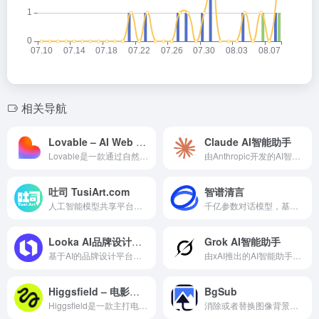
相关导航
Lovable – AI Web 应用生成平台
Claude AI智能助手
Lovable是一款通过自然语言生成完整 Web 应用的 AI 开发平台，适合快速搭建你的个人独立站，无需复杂编程，通过描述即可生成完整 Web 应用的 AI 平台
由Anthropic开发的AI智能助手，支持写作、分析、编程、文件处理及复杂问题推理。
吐司 TusiArt.com
智谱清言
人工智能模型共享平台，免费在线运行模型生成图像和转换模型。您可以上传和下载模型，包括 Checkpoint、Embedding、ControlNet、LoRA、Pony、LoCon、LyCORIS。我们还提供一些基础模型，如稳定扩散 1.5、SDXL 和浑源-DiT，供您生成模型。
千亿参数对话模型，基于GLM模型开发，支持多轮对话，具备内容创作、信息归纳总结等能力
Looka AI品牌设计平台
Grok AI智能助手
基于AI的品牌设计平台，支持生成Logo、品牌套件、社交媒体素材及名片等设计。
由xAI推出的AI智能助手，支持实时搜索、深度推理、编程、文件分析及图片和视频生成。
Higgsfield – 电影级 AI 视频生成平台
BgSub
Higgsfield是一款主打电影级运镜效果的 AI 视频生成平台，支持文本生成高质量视频内容
消除或者替换图像背景，无需上传图像，在5秒内消除或者替换图像背景，智能调整颜色，所有操作都在浏览器完成，无需上传图像