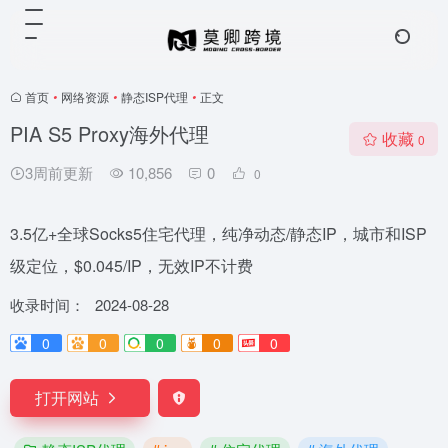
首页
•
网络资源
•
静态ISP代理
•
正文
PIA S5 Proxy海外代理
收藏
0
3周前更新
10,856
0
0
3.5亿+全球Socks5住宅代理，纯净动态/静态IP，城市和ISP
级定位，$0.045/IP，无效IP不计费
收录时间：
2024-08-28
0
0
0
0
0
打开网站