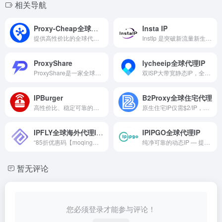
相关导航
Proxy-Cheap全球代理IP平台
Insta IP
提供高性价比的全球代理IP服务，适用于数据采集、广告验证、市场调研及社媒账号管理。
InstIp 是突破新流量新生态的proxy服务商，我们提供高质量低价格的静态住宅 IP 和动态代理、tk直播专线vps确保账号安全、稳定运营。我们适用于社媒矩阵、账号养号、涨粉引流等多种场景，助力跨境商家拓展全球市场。
ProxyShare
lycheeip全球代理IP
ProxyShare是一家全球代理IP服务平台，提供住宅、ISP及数据中心代理，适用于数据采集、市场研究和跨境业务。
双ISP大带宽静态IP，全球9000万动态IP
IPBurger
B2Proxy全球住宅代理
高性价比、稳定可靠的住宅ip代理
原生住宅IP仅需$2/IP，1GB免费试用，8000万+住宅IP，住宅代理首购5GB仅$8+100%全额返还！不限量仅$10/小时！
IPFLY全球海外代理IP平台
IPIPGO全球代理IP
“85折优惠码【moqing】，动态流量永久有效”，提供覆盖全球190多个国家和地区的海外代理IP，适用于社媒管理、跨境电商、广告验证及数据采集。
纯净可靠的动态IP — 提供代理IP，http代理，国际IP代理，适合企业及个人进行电商运营，数据采集，多账户管理。 完全匿名，超高速 ，24小时技术支持。点击注册，免费试用。购买即送。 SOE监测。跨境电商。爬虫采集。广告验证。网站测试。市场调研。品牌: 动态住宅IP, 静态住宅IP。
暂无评论
您必须登录才能参与评论！