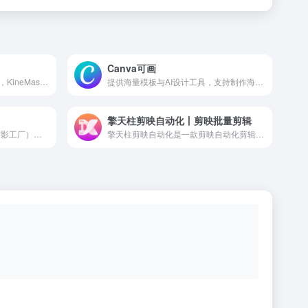
Canva可画
快速简便的视频编辑应用程序，KineMaster 具有免费、专业、易于使用的视频编辑和音频编辑功能。可在 Android 和 iOS 设备上免费下载。
提供海量模板与AI设计工具，支持制作海报、PPT、视频、图片、文档及社交媒体内容。
擎天柱剪映自动化丨剪映批量剪辑
万兴喵影（原名万兴神剪手/喵影工厂）是AIGC软件A股上市公司万兴科技旗下的一款风靡全球的国产视频剪辑神器，同时支持Windows、macOS、Android以及iOS系统，电视电影短视频大片信手拈来。
擎天柱剪映自动化是一款剪映自动化剪辑软件，全自动剪辑原创视频，不限制素材片段数量，支持视频缩放偏移，支持镜头分割，srt字幕分割视频，支持多任务合成，一分钟一条原创视频，一个人也可以轻松矩阵，一个软件24小时干活