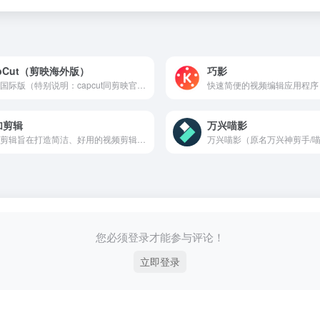
pCut（剪映海外版）
巧影
剪映国际版（特别说明：capcut同剪映官网链接一样，切换为海外网络看到的就是capcut官网，国内访问即为剪映官网！）
加剪辑
万兴喵影
度加剪辑旨在打造简洁、好用的视频剪辑工具，致力于降低泛知识类作者的创作门槛，助力生产优质的作品。度加剪辑拥有简单好用的剪辑能力，高效准确的智能识别字幕能力，并且与百度网盘打通，支持下载并导入您的网盘素材。
您必须登录才能参与评论！
立即登录