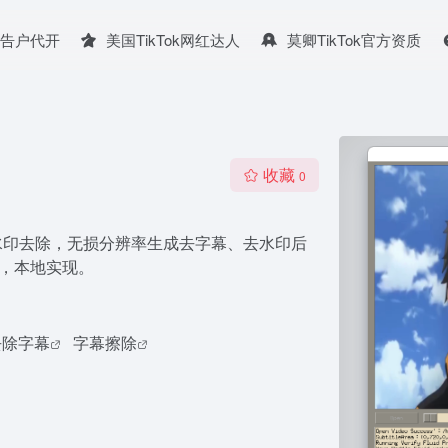
广告户代开
美国TikTok网红达人
莫卿TikTok官方资质
收藏
0
本水印去除，无损分辨率生成去字幕、去水印后
I，本地实现。
去除字幕
字幕擦除