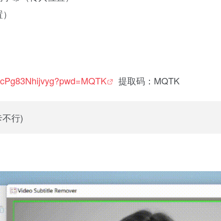
置）
-HzjcPg83Nhijvyg?pwd=MQTK
提取码：MQTK
卡不行)