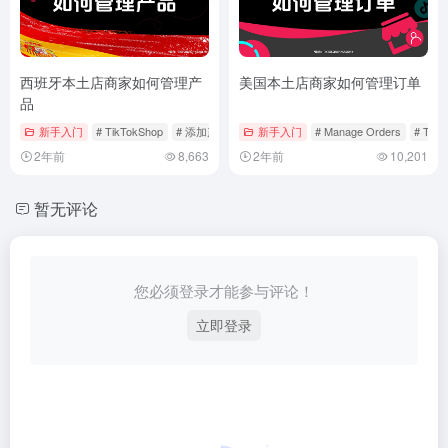
西班牙本土店商家如何管理产
美国本土店商家如何管理订单
品
新手入门
# TikTokShop
# 添加产品
# 管理产品
新手入门
# Manage Orders
# TikT
2年前
8,663
2年前
10,201
暂无评论
您必须登录才能参与评论！
立即登录