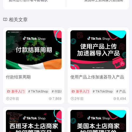
相关文章
付款结算周期
使用产品上传加速器导入产品
新手入门
# TikTokShop
# 付款结算
# 爱尔兰本土店
新手入门
# TikTokShop
# 产品上
2年前
7,869
2年前
8,494