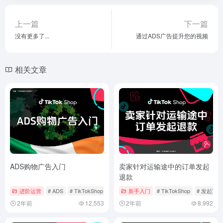
上一篇
下一篇
没有更多了...
通过ADS广告提升您的视频
相关文章
ADS购物广告入门
卖家针对运输途中的订单发起
退款
进阶运营
# ADS
# TikTokShop
# 广告投放
新手入门
# TikTokShop
# 发起退款
2年前
12,553
2年前
8,992