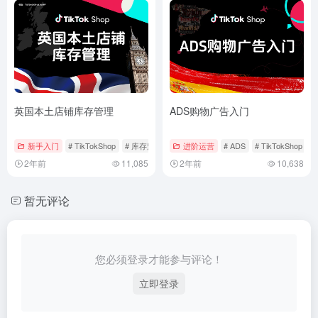
英国本土店铺库存管理
ADS购物广告入门
新手入门
# TikTokShop
# 库存监控
# 库存管理
进阶运营
# ADS
# TikTokShop
#
2年前
11,085
2年前
10,638
暂无评论
您必须登录才能参与评论！
立即登录